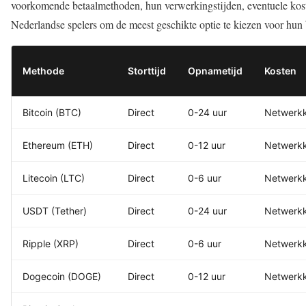
voorkomende betaalmethoden, hun verwerkingstijden, eventuele koste
Nederlandse spelers om de meest geschikte optie te kiezen voor hun 
Methode
Storttijd
Opnametijd
Kosten
Bitcoin (BTC)
Direct
0-24 uur
Netwerk
Ethereum (ETH)
Direct
0-12 uur
Netwerk
Litecoin (LTC)
Direct
0-6 uur
Netwerk
USDT (Tether)
Direct
0-24 uur
Netwerk
Ripple (XRP)
Direct
0-6 uur
Netwerk
Dogecoin (DOGE)
Direct
0-12 uur
Netwerk