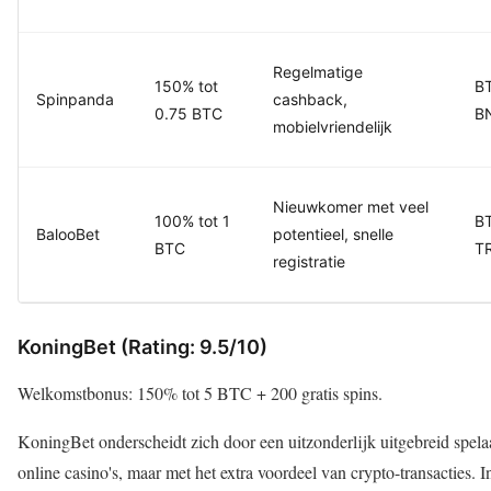
Regelmatige
150% tot
BT
Spinpanda
cashback,
0.75 BTC
B
mobielvriendelijk
Nieuwkomer met veel
100% tot 1
BT
BalooBet
potentieel, snelle
BTC
T
registratie
KoningBet (Rating: 9.5/10)
Welkomstbonus: 150% tot 5 BTC + 200 gratis spins.
KoningBet onderscheidt zich door een uitzonderlijk uitgebreid spelaa
online casino's, maar met het extra voordeel van crypto-transacties. I