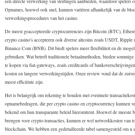
een directe verwerking van stortingen aanbieden, waardoor spelers 
Opnames, hoewel ook snel, kunnen variëren afhankelijk van de bloc
verwerkingsprocedures van het casino.
De meest geaccepteerde cryptocurrencies zijn Bitcoin (BTC), Ether
crypto casino's accepteren ook diverse altcoins zoals USDT, Ripp
Binance Coin (BNB). Dit biedt spelers meer flexibiliteit en de mogeli
gebruiken. Wat betreft traditionele betaalmethoden, bieden sommige
te kopen via fiat-gateways, zoals creditcards of bankoverschrijvinge
kosten en langere verwerkingstijden. Onze review vond dat de zuiver
meest efficiënte zijn.
Het is belangrijk om rekening te houden met eventuele transactiekos
opnamebedragen, die per crypto casino en cryptocurrency kunnen ver
bekend om hun transparante beleid hieromtrent. Hoewel de meeste bi
brengen voor crypto-transacties, kunnen er wel netwerkkosten van toe
blockchain. We hebben een gedetailleerde tabel samengesteld om u e