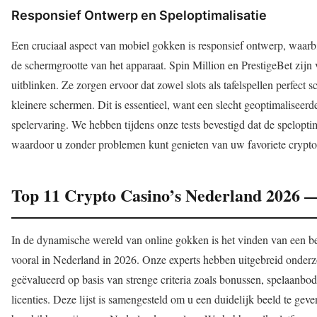
Responsief Ontwerp en Speloptimalisatie
Een cruciaal aspect van mobiel gokken is responsief ontwerp, waarb
de schermgrootte van het apparaat. Spin Million en PrestigeBet zijn 
uitblinken. Ze zorgen ervoor dat zowel slots als tafelspellen perfect 
kleinere schermen. Dit is essentieel, want een slecht geoptimaliseerde 
spelervaring. We hebben tijdens onze tests bevestigd dat de speloptim
waardoor u zonder problemen kunt genieten van uw favoriete crypto
Top 11 Crypto Casino’s Nederland 2026 
In de dynamische wereld van online gokken is het vinden van een b
vooral in Nederland in 2026. Onze experts hebben uitgebreid onderz
geëvalueerd op basis van strenge criteria zoals bonussen, spelaanbo
licenties. Deze lijst is samengesteld om u een duidelijk beeld te ge