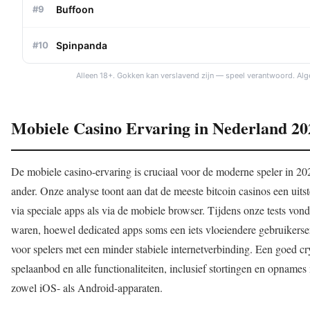
#9
Buffoon
#10
Spinpanda
Alleen 18+. Gokken kan verslavend zijn — speel verantwoord. A
Mobiele Casino Ervaring in Nederland 20
De mobiele casino-ervaring is cruciaal voor de moderne speler in 202
ander. Onze analyse toont aan dat de meeste bitcoin casinos een uits
via speciale apps als via de mobiele browser. Tijdens onze tests vond
waren, hoewel dedicated apps soms een iets vloeiendere gebruikerser
voor spelers met een minder stabiele internetverbinding. Een goed cry
spelaanbod en alle functionaliteiten, inclusief stortingen en opnam
zowel iOS- als Android-apparaten.