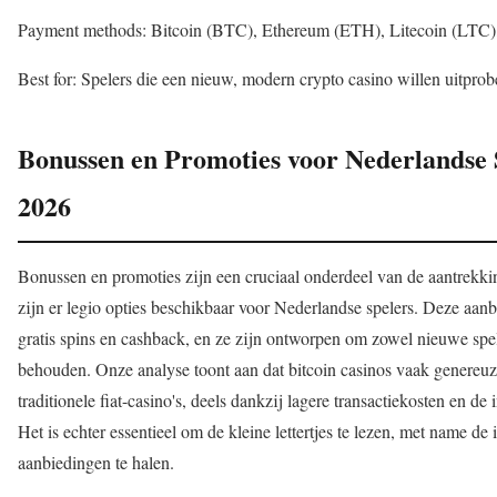
Payment methods: Bitcoin (BTC), Ethereum (ETH), Litecoin (LTC)
Best for: Spelers die een nieuw, modern crypto casino willen uitprob
Bonussen en Promoties voor Nederlandse S
2026
Bonussen en promoties zijn een cruciaal onderdeel van de aantrekki
zijn er legio opties beschikbaar voor Nederlandse spelers. Deze aa
gratis spins en cashback, en ze zijn ontworpen om zowel nieuwe spele
behouden. Onze analyse toont aan dat bitcoin casinos vaak genere
traditionele fiat-casino's, deels dankzij lagere transactiekosten en de 
Het is echter essentieel om de kleine lettertjes te lezen, met name de
aanbiedingen te halen.