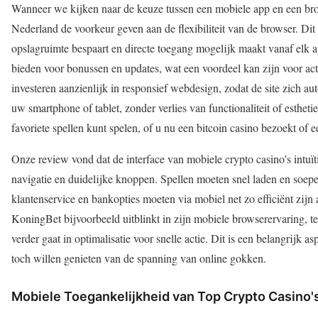
Wanneer we kijken naar de keuze tussen een mobiele app en een brow
Nederland de voorkeur geven aan de flexibiliteit van de browser. Di
opslagruimte bespaart en directe toegang mogelijk maakt vanaf elk 
bieden voor bonussen en updates, wat een voordeel kan zijn voor acti
investeren aanzienlijk in responsief webdesign, zodat de site zich a
uw smartphone of tablet, zonder verlies van functionaliteit of esthetie
favoriete spellen kunt spelen, of u nu een bitcoin casino bezoekt of 
Onze review vond dat de interface van mobiele crypto casino's intuït
navigatie en duidelijke knoppen. Spellen moeten snel laden en soepe
klantenservice en bankopties moeten via mobiel net zo efficiënt zij
KoningBet bijvoorbeeld uitblinkt in zijn mobiele browserervaring, te
verder gaat in optimalisatie voor snelle actie. Dit is een belangrijk 
toch willen genieten van de spanning van online gokken.
Mobiele Toegankelijkheid van Top Crypto Casino'