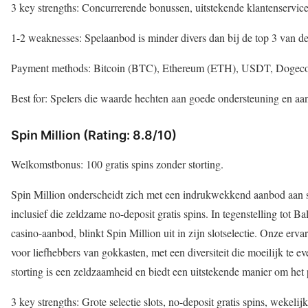
3 key strengths: Concurrerende bonussen, uitstekende klantenservic
1-2 weaknesses: Spelaanbod is minder divers dan bij de top 3 van dez
Payment methods: Bitcoin (BTC), Ethereum (ETH), USDT, Dogec
Best for: Spelers die waarde hechten aan goede ondersteuning en aa
Spin Million (Rating: 8.8/10)
Welkomstbonus: 100 gratis spins zonder storting.
Spin Million onderscheidt zich met een indrukwekkend aanbod aan s
inclusief die zeldzame no-deposit gratis spins. In tegenstelling tot B
casino-aanbod, blinkt Spin Million uit in zijn slotselectie. Onze ervari
voor liefhebbers van gokkasten, met een diversiteit die moeilijk te e
storting is een zeldzaamheid en biedt een uitstekende manier om het p
3 key strengths: Grote selectie slots, no-deposit gratis spins, wekelij