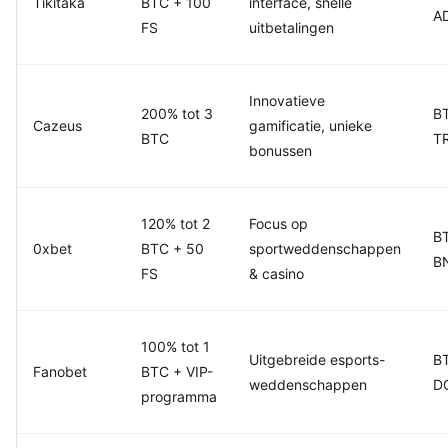
Tikitaka
BTC + 100
interface, snelle
A
FS
uitbetalingen
Innovatieve
200% tot 3
BT
Cazeus
gamificatie, unieke
BTC
T
bonussen
120% tot 2
Focus op
BT
0xbet
BTC + 50
sportweddenschappen
B
FS
& casino
100% tot 1
Uitgebreide esports-
BT
Fanobet
BTC + VIP-
weddenschappen
D
programma