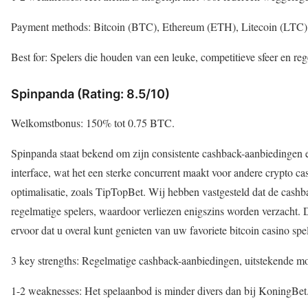
Payment methods: Bitcoin (BTC), Ethereum (ETH), Litecoin (LTC
Best for: Spelers die houden van een leuke, competitieve sfeer en re
Spinpanda (Rating: 8.5/10)
Welkomstbonus: 150% tot 0.75 BTC.
Spinpanda staat bekend om zijn consistente cashback-aanbiedingen e
interface, wat het een sterke concurrent maakt voor andere crypto ca
optimalisatie, zoals TipTopBet. Wij hebben vastgesteld dat de cashba
regelmatige spelers, waardoor verliezen enigszins worden verzacht. 
ervoor dat u overal kunt genieten van uw favoriete bitcoin casino spe
3 key strengths: Regelmatige cashback-aanbiedingen, uitstekende mob
1-2 weaknesses: Het spelaanbod is minder divers dan bij KoningBet